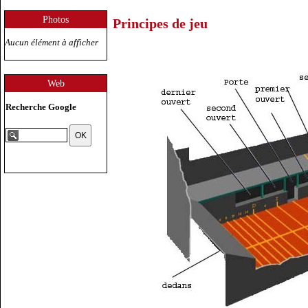
Photos
Principes de jeu
Aucun élément à afficher
Web
Recherche Google