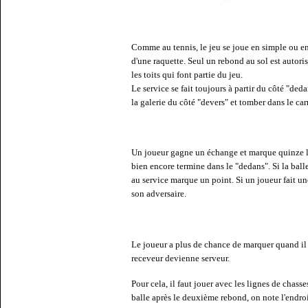
Comme au tennis, le jeu se joue en simple ou en 
d'une raquette. Seul un rebond au sol est autoris
les toits qui font partie du jeu.
Le service se fait toujours à partir du côté "ded
la galerie du côté "devers" et tomber dans le car
Un joueur gagne un échange et marque quinze lor
bien encore termine dans le "dedans". Si la ball
au service marque un point. Si un joueur fait une
son adversaire.
Le joueur a plus de chance de marquer quand il est
receveur devienne serveur.
Pour cela, il faut jouer avec les lignes de chasse
balle après le deuxième rebond, on note l'endroit