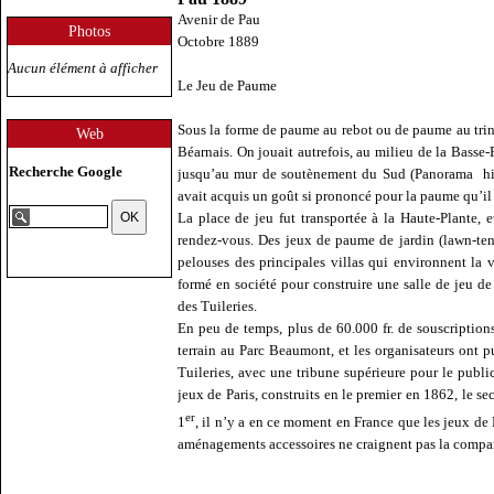
Avenir de Pau
Photos
Octobre 1889
Aucun élément à afficher
Le Jeu de Paume
Sous la forme de paume au rebot ou de paume au trinq
Web
Béarnais. On jouait autrefois, au milieu de la Basse-
Recherche Google
jusqu’au mur de soutènement du Sud (Panorama
h
avait acquis un goût si prononcé pour la paume qu’il 
La place de jeu fut transportée à la Haute-Plante, 
rendez-vous. Des jeux de paume de jardin (lawn-tennis
pelouses des principales villas qui environnent la 
formé en société pour construire une salle de jeu de 
des Tuileries.
En peu de temps, plus de 60.000 fr. de souscriptions 
terrain au Parc Beaumont, et les organisateurs ont pu
Tuileries, avec une tribune supérieure pour le pub
jeux de Paris, construits en le premier en 1862, le s
er
1
, il n’y a en ce moment en France que les jeux de 
aménagements accessoires ne craignent pas la compar