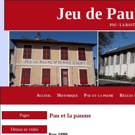
Jeu de Pa
PAU / LA BAS
Accueil
Historique
Pau et la paume
Règles 
Pau et la paume
Pages
Démos en vidéo
Pau 1889